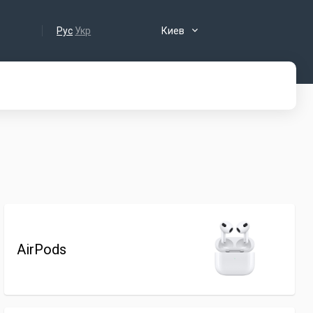
Рус
Укр
Киев
AirPods