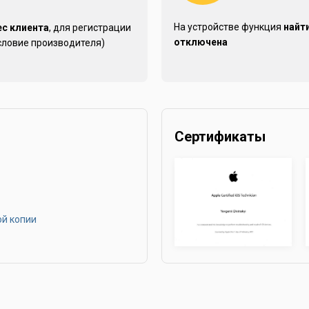
На устройстве функция
найт
ес клиента
, для регистрации
отключена
словие производителя)
Сертификаты
ой копии