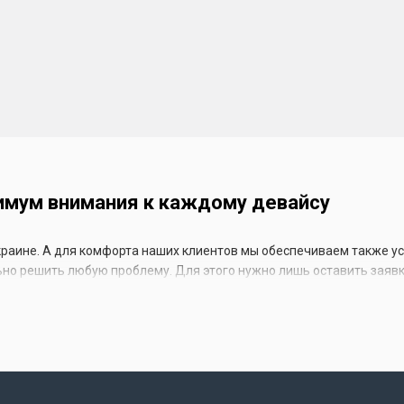
симум внимания к каждому девайсу
Украине. А для комфорта наших клиентов мы обеспечиваем также ус
ьно решить любую проблему. Для этого нужно лишь оставить заявк
иобретенные в других магазинах: